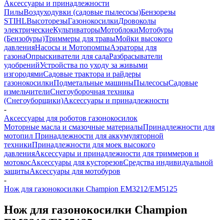
Аксессуары и принадлежности
Пилы
Воздуходувки (садовые пылесосы)
Бензорезы
STIHL
Высоторезы
Газонокосилки
Дровоколы
электрические
Культиваторы
Мотоблоки
Мотобуры
(Бензобуры)
Триммеры для травы
Мойки высокого
давления
Насосы и Мотопомпы
Аэраторы для
газона
Опрыскиватели для сада
Разбрасыватели
удобрений
Устройства по уходу за живыми
изгородями
Садовые трактора и райдеры
газонокосилки
Подметальные машины
Пылесосы
Садовые
измельчители
Снегоуборочная техника
(Снегоуборщики)
Аксессуары и принадлежности
-
Аксессуары для роботов газонокосилок
Моторные масла и смазочные материалы
Принадлежности для
мотопил
Принадлежности для аккумуляторной
техники
Принадлежности для моек высокого
давления
Аксессуары и принадлежности для триммеров и
мотокос
Аксессуары для кусторезов
Средства индивидуальной
защиты
Аксессуары для мотобуров
-
Нож для газонокосилки Champion EM3212/EM5125
Нож для газонокосилки Champion