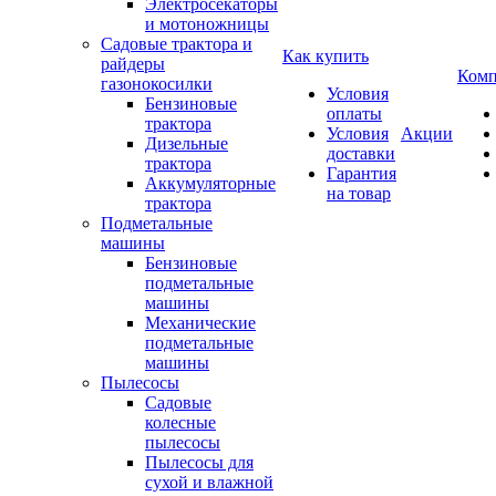
Электросекаторы
и мотоножницы
Садовые трактора и
Как купить
райдеры
Комп
газонокосилки
Условия
Бензиновые
оплаты
трактора
Условия
Акции
Дизельные
доставки
трактора
Гарантия
Аккумуляторные
на товар
трактора
Подметальные
машины
Бензиновые
подметальные
машины
Механические
подметальные
машины
Пылесосы
Садовые
колесные
пылесосы
Пылесосы для
сухой и влажной