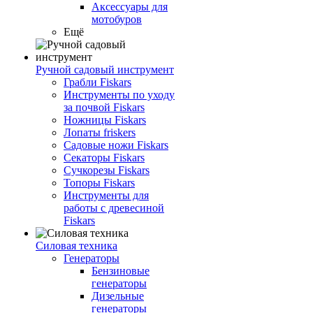
Аксессуары для
мотобуров
Ещё
Ручной садовый инструмент
Грабли Fiskars
Инструменты по уходу
за почвой Fiskars
Ножницы Fiskars
Лопаты friskers
Садовые ножи Fiskars
Секаторы Fiskars
Сучкорезы Fiskars
Топоры Fiskars
Инструменты для
работы с древесиной
Fiskars
Силовая техника
Генераторы
Бензиновые
генераторы
Дизельные
генераторы