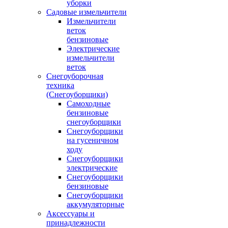
уборки
Садовые измельчители
Измельчители
веток
бензиновые
Электрические
измельчители
веток
Снегоуборочная
техника
(Снегоуборщики)
Самоходные
бензиновые
снегоуборщики
Снегоуборщики
на гусеничном
ходу
Снегоуборщики
электрические
Снегоуборщики
бензиновые
Снегоуборщики
аккумуляторные
Аксессуары и
принадлежности