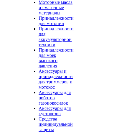
Моторные масла
и смазочные
материалы
Принадлежности
для мотопил
Принадлежности
для
аккумуляторной
техники
Принадлежности
для моек
высокого
давления
Аксессуары и
принадлежности
для триммеров и
мотокос
Аксессуары для
роботов
газонокосилок
Аксессуары для
кусторезов
Средства
индивидуальной
защиты