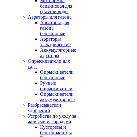
Мотопомпа
бензиновая для
грязной воды
Аэраторы для газона
Аэраторы для
газона
бензиновые
Аэраторы
электрические
Аккумуляторные
аэраторы
Опрыскиватели для
сада
Опрыскиватели
бензиновые
Ручные
опрыскиватели
Опрыскиватели
аккумуляторные
Разбрасыватели
удобрений
Устройства по уходу за
живыми изгородями
Кусторезы и
бензоножницы