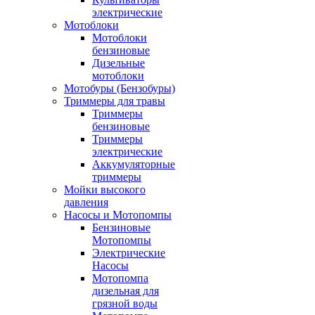
электрические
Мотоблоки
Мотоблоки
бензиновые
Дизельные
мотоблоки
Мотобуры (Бензобуры)
Триммеры для травы
Триммеры
бензиновые
Триммеры
электрические
Аккумуляторные
триммеры
Мойки высокого
давления
Насосы и Мотопомпы
Бензиновые
Мотопомпы
Электрические
Насосы
Мотопомпа
дизельная для
грязной воды