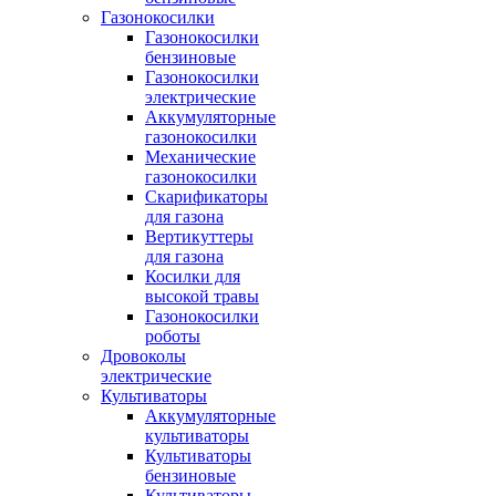
Газонокосилки
Газонокосилки
бензиновые
Газонокосилки
электрические
Аккумуляторные
газонокосилки
Механические
газонокосилки
Скарификаторы
для газона
Вертикуттеры
для газона
Косилки для
высокой травы
Газонокосилки
роботы
Дровоколы
электрические
Культиваторы
Аккумуляторные
культиваторы
Культиваторы
бензиновые
Культиваторы