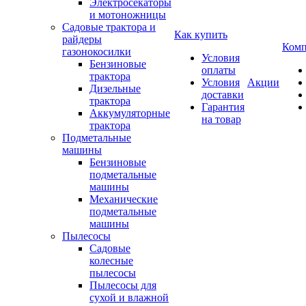
Электросекаторы
и мотоножницы
Садовые трактора и
Как купить
райдеры
Комп
газонокосилки
Условия
Бензиновые
оплаты
трактора
Условия
Акции
Дизельные
доставки
трактора
Гарантия
Аккумуляторные
на товар
трактора
Подметальные
машины
Бензиновые
подметальные
машины
Механические
подметальные
машины
Пылесосы
Садовые
колесные
пылесосы
Пылесосы для
сухой и влажной