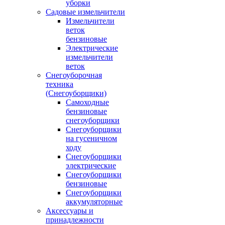
уборки
Садовые измельчители
Измельчители
веток
бензиновые
Электрические
измельчители
веток
Снегоуборочная
техника
(Снегоуборщики)
Самоходные
бензиновые
снегоуборщики
Снегоуборщики
на гусеничном
ходу
Снегоуборщики
электрические
Снегоуборщики
бензиновые
Снегоуборщики
аккумуляторные
Аксессуары и
принадлежности