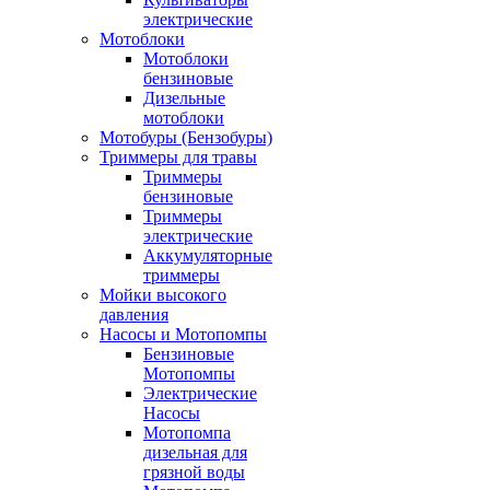
электрические
Мотоблоки
Мотоблоки
бензиновые
Дизельные
мотоблоки
Мотобуры (Бензобуры)
Триммеры для травы
Триммеры
бензиновые
Триммеры
электрические
Аккумуляторные
триммеры
Мойки высокого
давления
Насосы и Мотопомпы
Бензиновые
Мотопомпы
Электрические
Насосы
Мотопомпа
дизельная для
грязной воды