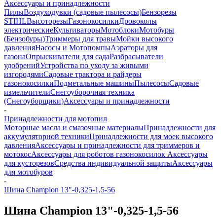
Аксессуары и принадлежности
Пилы
Воздуходувки (садовые пылесосы)
Бензорезы
STIHL
Высоторезы
Газонокосилки
Дровоколы
электрические
Культиваторы
Мотоблоки
Мотобуры
(Бензобуры)
Триммеры для травы
Мойки высокого
давления
Насосы и Мотопомпы
Аэраторы для
газона
Опрыскиватели для сада
Разбрасыватели
удобрений
Устройства по уходу за живыми
изгородями
Садовые трактора и райдеры
газонокосилки
Подметальные машины
Пылесосы
Садовые
измельчители
Снегоуборочная техника
(Снегоуборщики)
Аксессуары и принадлежности
-
Принадлежности для мотопил
Моторные масла и смазочные материалы
Принадлежности для
аккумуляторной техники
Принадлежности для моек высокого
давления
Аксессуары и принадлежности для триммеров и
мотокос
Аксессуары для роботов газонокосилок
Аксессуары
для кусторезов
Средства индивидуальной защиты
Аксессуары
для мотобуров
-
Шина Champion 13"-0,325-1,5-56
Шина Champion 13"-0,325-1,5-56