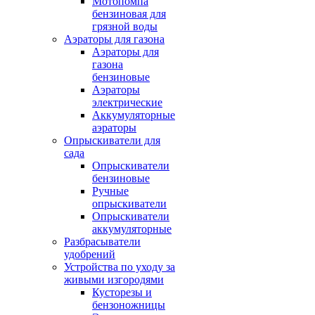
Мотопомпа
бензиновая для
грязной воды
Аэраторы для газона
Аэраторы для
газона
бензиновые
Аэраторы
электрические
Аккумуляторные
аэраторы
Опрыскиватели для
сада
Опрыскиватели
бензиновые
Ручные
опрыскиватели
Опрыскиватели
аккумуляторные
Разбрасыватели
удобрений
Устройства по уходу за
живыми изгородями
Кусторезы и
бензоножницы