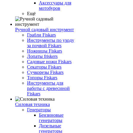
Аксессуары для
мотобуров
Ещё
Ручной садовый инструмент
Грабли Fiskars
Инструменты по уходу
за почвой Fiskars
Ножницы Fiskars
Лопаты friskers
Садовые ножи Fiskars
Секаторы Fiskars
Сучкорезы Fiskars
Топоры Fiskars
Инструменты для
работы с древесиной
Fiskars
Силовая техника
Генераторы
Бензиновые
генераторы
Дизельные
генераторы