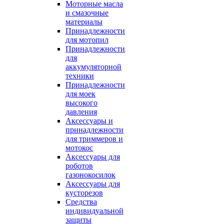
Моторные масла
и смазочные
материалы
Принадлежности
для мотопил
Принадлежности
для
аккумуляторной
техники
Принадлежности
для моек
высокого
давления
Аксессуары и
принадлежности
для триммеров и
мотокос
Аксессуары для
роботов
газонокосилок
Аксессуары для
кусторезов
Средства
индивидуальной
защиты