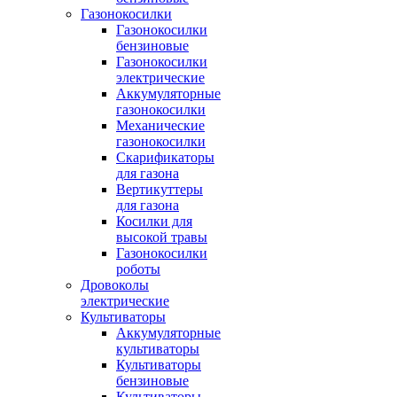
Газонокосилки
Газонокосилки
бензиновые
Газонокосилки
электрические
Аккумуляторные
газонокосилки
Механические
газонокосилки
Скарификаторы
для газона
Вертикуттеры
для газона
Косилки для
высокой травы
Газонокосилки
роботы
Дровоколы
электрические
Культиваторы
Аккумуляторные
культиваторы
Культиваторы
бензиновые
Культиваторы