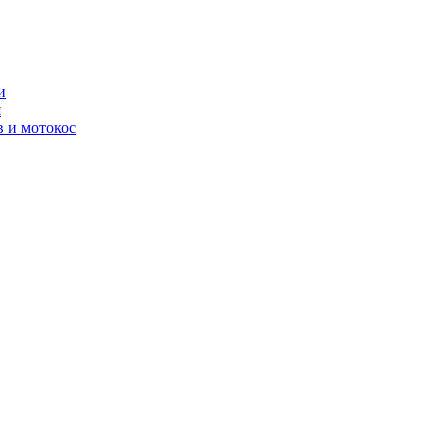
и
я
 и мотокос