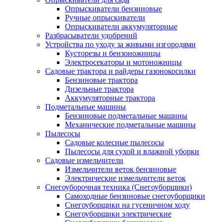
Опрыскиватели бензиновые
Ручные опрыскиватели
Опрыскиватели аккумуляторные
Разбрасыватели удобрений
Устройства по уходу за живыми изгородями
Кусторезы и бензоножницы
Электросекаторы и мотоножницы
Садовые трактора и райдеры газонокосилки
Бензиновые трактора
Дизельные трактора
Аккумуляторные трактора
Подметальные машины
Бензиновые подметальные машины
Механические подметальные машины
Пылесосы
Садовые колесные пылесосы
Пылесосы для сухой и влажной уборки
Садовые измельчители
Измельчители веток бензиновые
Электрические измельчители веток
Снегоуборочная техника (Снегоуборщики)
Самоходные бензиновые снегоуборщики
Снегоуборщики на гусеничном ходу
Снегоуборщики электрические