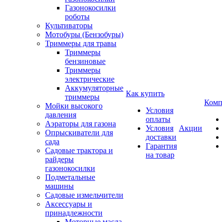
Газонокосилки
роботы
Культиваторы
Мотобуры (Бензобуры)
Триммеры для травы
Триммеры
бензиновые
Триммеры
электрические
Аккумуляторные
Как купить
триммеры
Комп
Мойки высокого
Условия
давления
оплаты
Аэраторы для газона
Условия
Акции
Опрыскиватели для
доставки
сада
Гарантия
Садовые трактора и
на товар
райдеры
газонокосилки
Подметальные
машины
Садовые измельчители
Аксессуары и
принадлежности
Моторные масла