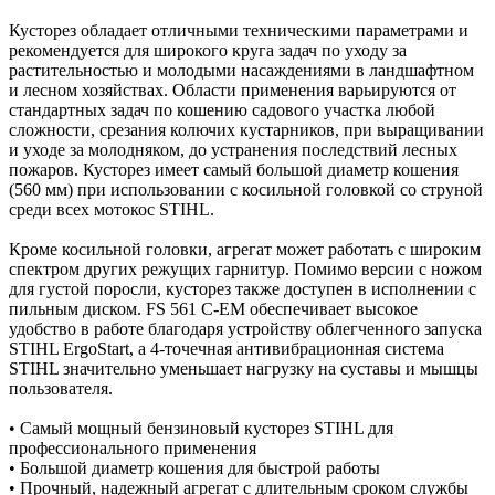
Кусторез обладает отличными техническими параметрами и
рекомендуется для широкого круга задач по уходу за
растительностью и молодыми насаждениями в ландшафтном
и лесном хозяйствах. Области применения варьируются от
стандартных задач по кошению садового участка любой
сложности, срезания колючих кустарников, при выращивании
и уходе за молодняком, до устранения последствий лесных
пожаров. Кусторез имеет самый большой диаметр кошения
(560 мм) при использовании с косильной головкой со струной
среди всех мотокос STIHL.
Кроме косильной головки, агрегат может работать с широким
спектром других режущих гарнитур. Помимо версии с ножом
для густой поросли, кусторез также доступен в исполнении с
пильным диском. FS 561 C-EM обеспечивает высокое
удобство в работе благодаря устройству облегченного запуска
STIHL ErgoStart, а 4-точечная антивибрационная система
STIHL значительно уменьшает нагрузку на суставы и мышцы
пользователя.
• Самый мощный бензиновый кусторез STIHL для
профессионального применения
• Большой диаметр кошения для быстрой работы
• Прочный, надежный агрегат с длительным сроком службы