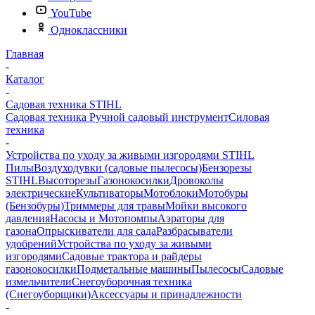
YouTube
Одноклассники
Главная
-
Каталог
-
Садовая техника STIHL
Садовая техника
Ручной садовый инструмент
Силовая
техника
-
Устройства по уходу за живыми изгородями STIHL
Пилы
Воздуходувки (садовые пылесосы)
Бензорезы
STIHL
Высоторезы
Газонокосилки
Дровоколы
электрические
Культиваторы
Мотоблоки
Мотобуры
(Бензобуры)
Триммеры для травы
Мойки высокого
давления
Насосы и Мотопомпы
Аэраторы для
газона
Опрыскиватели для сада
Разбрасыватели
удобрений
Устройства по уходу за живыми
изгородями
Садовые трактора и райдеры
газонокосилки
Подметальные машины
Пылесосы
Садовые
измельчители
Снегоуборочная техника
(Снегоуборщики)
Аксессуары и принадлежности
-