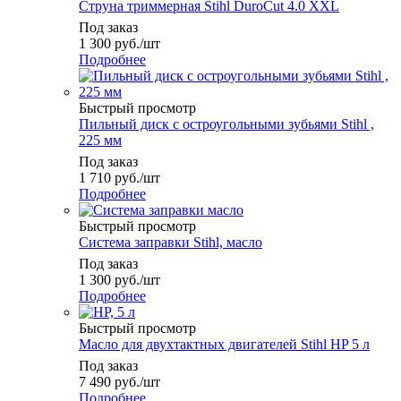
Струна триммерная Stihl DuroCut 4.0 XXL
Под заказ
1 300
руб.
/шт
Подробнее
Быстрый просмотр
Пильный диск с остроугольными зубьями Stihl ,
225 мм
Под заказ
1 710
руб.
/шт
Подробнее
Быстрый просмотр
Система заправки Stihl, масло
Под заказ
1 300
руб.
/шт
Подробнее
Быстрый просмотр
Масло для двухтактных двигателей Stihl HP 5 л
Под заказ
7 490
руб.
/шт
Подробнее