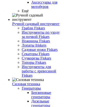
Аксессуары для
мотобуров
Ещё
Ручной садовый инструмент
Грабли Fiskars
Инструменты по уходу
за почвой Fiskars
Ножницы Fiskars
Лопаты friskers
Садовые ножи Fiskars
Секаторы Fiskars
Сучкорезы Fiskars
Топоры Fiskars
Инструменты для
работы с древесиной
Fiskars
Силовая техника
Генераторы
Бензиновые
генераторы
Дизельные
генераторы