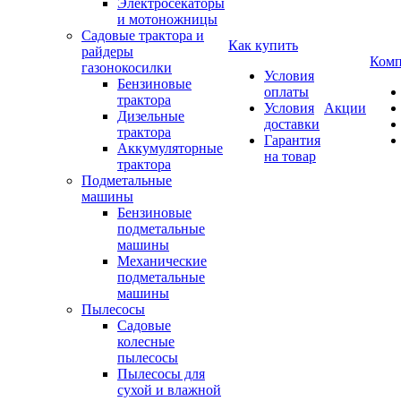
Электросекаторы
и мотоножницы
Садовые трактора и
Как купить
райдеры
Комп
газонокосилки
Условия
Бензиновые
оплаты
трактора
Условия
Акции
Дизельные
доставки
трактора
Гарантия
Аккумуляторные
на товар
трактора
Подметальные
машины
Бензиновые
подметальные
машины
Механические
подметальные
машины
Пылесосы
Садовые
колесные
пылесосы
Пылесосы для
сухой и влажной