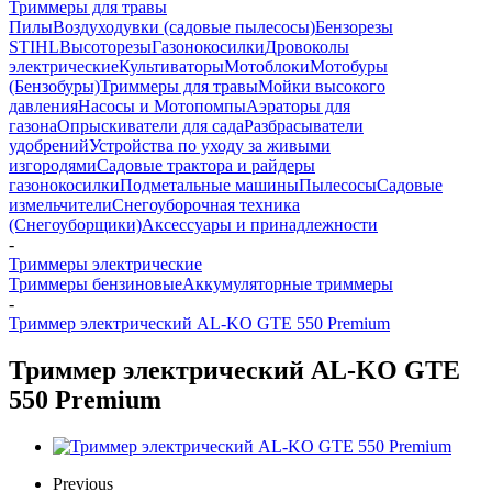
Триммеры для травы
Пилы
Воздуходувки (садовые пылесосы)
Бензорезы
STIHL
Высоторезы
Газонокосилки
Дровоколы
электрические
Культиваторы
Мотоблоки
Мотобуры
(Бензобуры)
Триммеры для травы
Мойки высокого
давления
Насосы и Мотопомпы
Аэраторы для
газона
Опрыскиватели для сада
Разбрасыватели
удобрений
Устройства по уходу за живыми
изгородями
Садовые трактора и райдеры
газонокосилки
Подметальные машины
Пылесосы
Садовые
измельчители
Снегоуборочная техника
(Снегоуборщики)
Аксессуары и принадлежности
-
Триммеры электрические
Триммеры бензиновые
Аккумуляторные триммеры
-
Триммер электрический AL-KO GTE 550 Premium
Триммер электрический AL-KO GTE
550 Premium
Previous