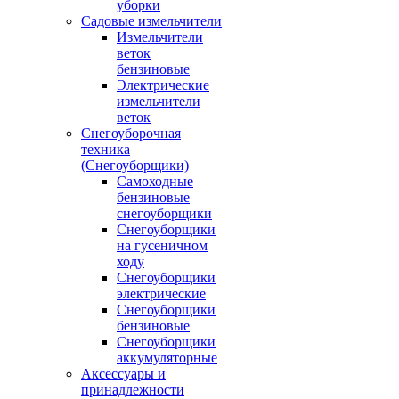
уборки
Садовые измельчители
Измельчители
веток
бензиновые
Электрические
измельчители
веток
Снегоуборочная
техника
(Снегоуборщики)
Самоходные
бензиновые
снегоуборщики
Снегоуборщики
на гусеничном
ходу
Снегоуборщики
электрические
Снегоуборщики
бензиновые
Снегоуборщики
аккумуляторные
Аксессуары и
принадлежности