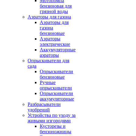
Мотопомпа
бензиновая для
грязной воды
Аэраторы для газона
Аэраторы для
газона
бензиновые
Аэраторы
электрические
Аккумуляторные
аэраторы
Опрыскиватели для
сада
Опрыскиватели
бензиновые
Ручные
опрыскиватели
Опрыскиватели
аккумуляторные
Разбрасыватели
удобрений
Устройства по уходу за
живыми изгородями
Кусторезы и
бензоножницы