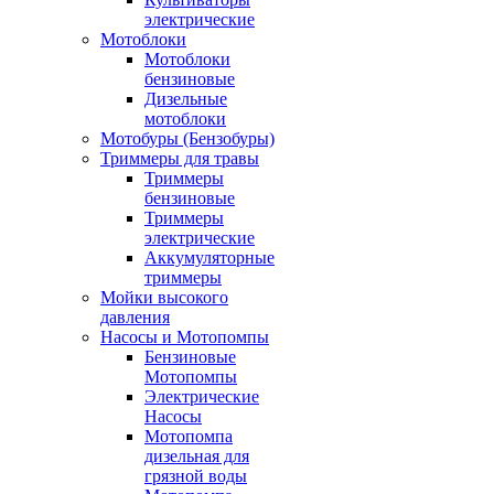
электрические
Мотоблоки
Мотоблоки
бензиновые
Дизельные
мотоблоки
Мотобуры (Бензобуры)
Триммеры для травы
Триммеры
бензиновые
Триммеры
электрические
Аккумуляторные
триммеры
Мойки высокого
давления
Насосы и Мотопомпы
Бензиновые
Мотопомпы
Электрические
Насосы
Мотопомпа
дизельная для
грязной воды