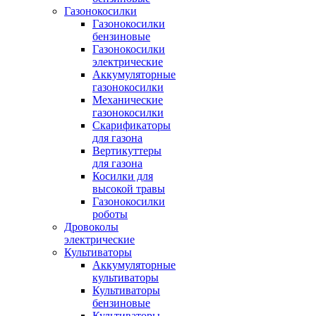
Газонокосилки
Газонокосилки
бензиновые
Газонокосилки
электрические
Аккумуляторные
газонокосилки
Механические
газонокосилки
Скарификаторы
для газона
Вертикуттеры
для газона
Косилки для
высокой травы
Газонокосилки
роботы
Дровоколы
электрические
Культиваторы
Аккумуляторные
культиваторы
Культиваторы
бензиновые
Культиваторы