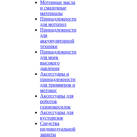
Моторные масла
и смазочные
материалы
Принадлежности
для мотопил
Принадлежности
для
аккумуляторной
техники
Принадлежности
для моек
высокого
давления
Аксессуары и
принадлежности
для триммеров и
мотокос
Аксессуары для
роботов
газонокосилок
Аксессуары для
кусторезов
Средства
индивидуальной
защиты