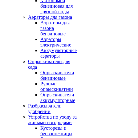
Мотопомпа
бензиновая для
грязной воды
Аэраторы для газона
Аэраторы для
газона
бензиновые
Аэраторы
электрические
Аккумуляторные
аэраторы
Опрыскиватели для
сада
Опрыскиватели
бензиновые
Ручные
опрыскиватели
Опрыскиватели
аккумуляторные
Разбрасыватели
удобрений
Устройства по уходу за
живыми изгородями
Кусторезы и
бензоножницы