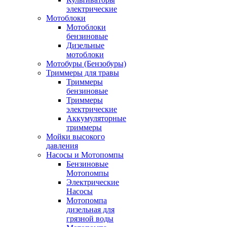
электрические
Мотоблоки
Мотоблоки
бензиновые
Дизельные
мотоблоки
Мотобуры (Бензобуры)
Триммеры для травы
Триммеры
бензиновые
Триммеры
электрические
Аккумуляторные
триммеры
Мойки высокого
давления
Насосы и Мотопомпы
Бензиновые
Мотопомпы
Электрические
Насосы
Мотопомпа
дизельная для
грязной воды