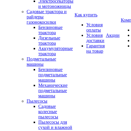
Электросекаторы
и мотоножницы
Садовые трактора и
Как купить
райдеры
Комп
газонокосилки
Условия
Бензиновые
оплаты
трактора
Условия
Акции
Дизельные
доставки
трактора
Гарантия
Аккумуляторные
на товар
трактора
Подметальные
машины
Бензиновые
подметальные
машины
Механические
подметальные
машины
Пылесосы
Садовые
колесные
пылесосы
Пылесосы для
сухой и влажной