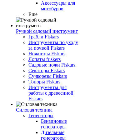
Аксессуары для
мотобуров
Ещё
Ручной садовый инструмент
Грабли Fiskars
Инструменты по уходу
за почвой Fiskars
Ножницы Fiskars
Лопаты friskers
Садовые ножи Fiskars
Секаторы Fiskars
Сучкорезы Fiskars
Топоры Fiskars
Инструменты для
работы с древесиной
Fiskars
Силовая техника
Генераторы
Бензиновые
генераторы
Дизельные
генераторы