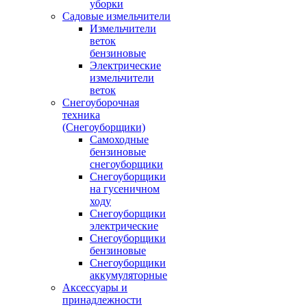
уборки
Садовые измельчители
Измельчители
веток
бензиновые
Электрические
измельчители
веток
Снегоуборочная
техника
(Снегоуборщики)
Самоходные
бензиновые
снегоуборщики
Снегоуборщики
на гусеничном
ходу
Снегоуборщики
электрические
Снегоуборщики
бензиновые
Снегоуборщики
аккумуляторные
Аксессуары и
принадлежности