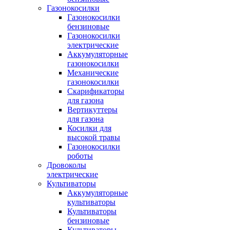
Газонокосилки
Газонокосилки
бензиновые
Газонокосилки
электрические
Аккумуляторные
газонокосилки
Механические
газонокосилки
Скарификаторы
для газона
Вертикуттеры
для газона
Косилки для
высокой травы
Газонокосилки
роботы
Дровоколы
электрические
Культиваторы
Аккумуляторные
культиваторы
Культиваторы
бензиновые
Культиваторы