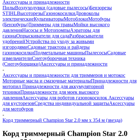
Аксессуары и принадлежности
Пилы
Воздуходувки (садовые пылесосы)
Бензорезы
STIHL
Высоторезы
Газонокосилки
Дровоколы
электрические
Культиваторы
Мотоблоки
Мотобуры
(Бензобуры)
Триммеры для травы
Мойки высокого
давления
Насосы и Мотопомпы
Аэраторы для
газона
Опрыскиватели для сада
Разбрасыватели
удобрений
Устройства по уходу за живыми
изгородями
Садовые трактора и райдеры
газонокосилки
Подметальные машины
Пылесосы
Садовые
измельчители
Снегоуборочная техника
(Снегоуборщики)
Аксессуары и принадлежности
-
Аксессуары и принадлежности для триммеров и мотокос
Моторные масла и смазочные материалы
Принадлежности для
мотопил
Принадлежности для аккумуляторной
техники
Принадлежности для моек высокого
давления
Аксессуары для роботов газонокосилок
Аксессуары
для кусторезов
Средства индивидуальной защиты
Аксессуары
для мотобуров
-
Корд триммерный Champion Star 2.0 мм х 354 м (звезда)
Корд триммерный Champion Star 2.0