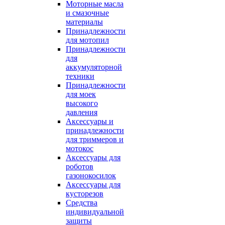
Моторные масла
и смазочные
материалы
Принадлежности
для мотопил
Принадлежности
для
аккумуляторной
техники
Принадлежности
для моек
высокого
давления
Аксессуары и
принадлежности
для триммеров и
мотокос
Аксессуары для
роботов
газонокосилок
Аксессуары для
кусторезов
Средства
индивидуальной
защиты