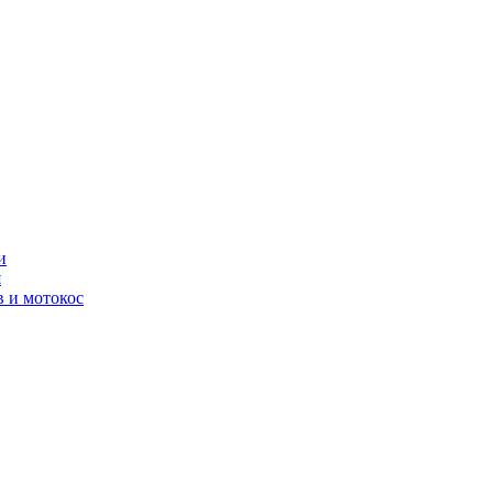
и
я
 и мотокос