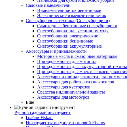
Пылесосы для сухой и влажной уборки
Садовые измельчители
Измельчители веток бензиновые
Электрические измельчители веток
Снегоуборочная техника (Снегоуборщики)
Самоходные бензиновые снегоуборщики
Снегоуборщики на гусеничном ходу
Снегоуборщики электрические
Снегоуборщики бензиновые
Снегоуборщики аккумуляторные
Аксессуары и принадлежности
Моторные масла и смазочные материалы
Принадлежности для мотопил
Принадлежности для аккумуляторной техник
Принадлежности для моек высокого давлени
Аксессуары и принадлежности для триммеров
Аксессуары для роботов газонокосилок
Аксессуары для кусторезов
Средства индивидуальной защиты
Аксессуары для мотобуров
Ещё
Ручной садовый инструмент
Грабли Fiskars
Инструменты по уходу за почвой Fiskars