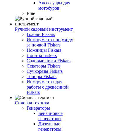
Аксессуары для
мотобуров
Ещё
Ручной садовый инструмент
Грабли Fiskars
Инструменты по уходу
за почвой Fiskars
Ножницы Fiskars
Лопаты friskers
Садовые ножи Fiskars
Секаторы Fiskars
Сучкорезы Fiskars
Топоры Fiskars
Инструменты для
работы с древесиной
Fiskars
Силовая техника
Генераторы
Бензиновые
генераторы
Дизельные
генераторы