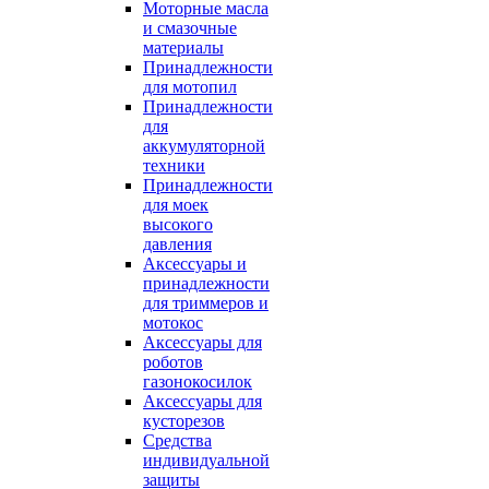
Моторные масла
и смазочные
материалы
Принадлежности
для мотопил
Принадлежности
для
аккумуляторной
техники
Принадлежности
для моек
высокого
давления
Аксессуары и
принадлежности
для триммеров и
мотокос
Аксессуары для
роботов
газонокосилок
Аксессуары для
кусторезов
Средства
индивидуальной
защиты