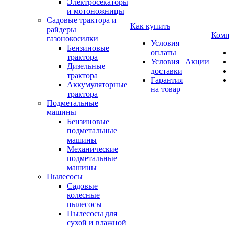
Электросекаторы
и мотоножницы
Садовые трактора и
Как купить
райдеры
Комп
газонокосилки
Условия
Бензиновые
оплаты
трактора
Условия
Акции
Дизельные
доставки
трактора
Гарантия
Аккумуляторные
на товар
трактора
Подметальные
машины
Бензиновые
подметальные
машины
Механические
подметальные
машины
Пылесосы
Садовые
колесные
пылесосы
Пылесосы для
сухой и влажной