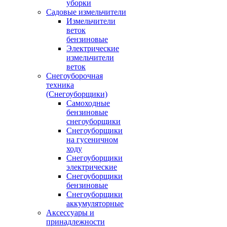
уборки
Садовые измельчители
Измельчители
веток
бензиновые
Электрические
измельчители
веток
Снегоуборочная
техника
(Снегоуборщики)
Самоходные
бензиновые
снегоуборщики
Снегоуборщики
на гусеничном
ходу
Снегоуборщики
электрические
Снегоуборщики
бензиновые
Снегоуборщики
аккумуляторные
Аксессуары и
принадлежности