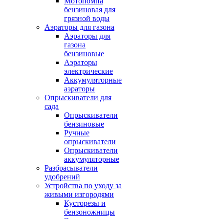
Мотопомпа
бензиновая для
грязной воды
Аэраторы для газона
Аэраторы для
газона
бензиновые
Аэраторы
электрические
Аккумуляторные
аэраторы
Опрыскиватели для
сада
Опрыскиватели
бензиновые
Ручные
опрыскиватели
Опрыскиватели
аккумуляторные
Разбрасыватели
удобрений
Устройства по уходу за
живыми изгородями
Кусторезы и
бензоножницы