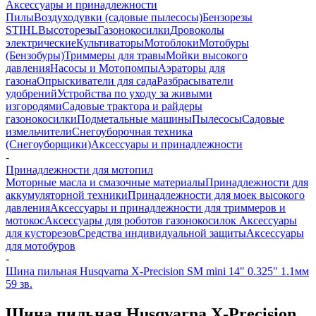
Аксессуары и принадлежности
Пилы
Воздуходувки (садовые пылесосы)
Бензорезы
STIHL
Высоторезы
Газонокосилки
Дровоколы
электрические
Культиваторы
Мотоблоки
Мотобуры
(Бензобуры)
Триммеры для травы
Мойки высокого
давления
Насосы и Мотопомпы
Аэраторы для
газона
Опрыскиватели для сада
Разбрасыватели
удобрений
Устройства по уходу за живыми
изгородями
Садовые трактора и райдеры
газонокосилки
Подметальные машины
Пылесосы
Садовые
измельчители
Снегоуборочная техника
(Снегоуборщики)
Аксессуары и принадлежности
-
Принадлежности для мотопил
Моторные масла и смазочные материалы
Принадлежности для
аккумуляторной техники
Принадлежности для моек высокого
давления
Аксессуары и принадлежности для триммеров и
мотокос
Аксессуары для роботов газонокосилок
Аксессуары
для кусторезов
Средства индивидуальной защиты
Аксессуары
для мотобуров
-
Шина пильная Husqvarna X-Precision SM mini 14" 0.325" 1.1мм
59 зв.
Шина пильная Husqvarna X-Precision