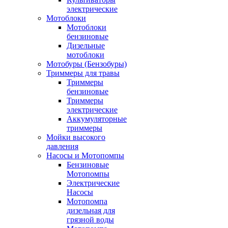
электрические
Мотоблоки
Мотоблоки
бензиновые
Дизельные
мотоблоки
Мотобуры (Бензобуры)
Триммеры для травы
Триммеры
бензиновые
Триммеры
электрические
Аккумуляторные
триммеры
Мойки высокого
давления
Насосы и Мотопомпы
Бензиновые
Мотопомпы
Электрические
Насосы
Мотопомпа
дизельная для
грязной воды