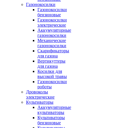
Газонокосилки
Газонокосилки
бензиновые
Газонокосилки
электрические
Аккумуляторные
газонокосилки
Механические
газонокосилки
Скарификаторы
для газона
Вертикуттеры
для газона
Косилки для
высокой травы
Газонокосилки
роботы
Дровоколы
электрические
Культиваторы
Аккумуляторные
культиваторы
Культиваторы
бензиновые
Культиваторы