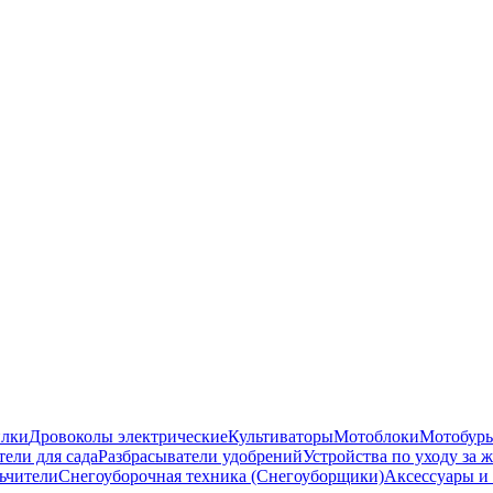
илки
Дровоколы электрические
Культиваторы
Мотоблоки
Мотобуры
ели для сада
Разбрасыватели удобрений
Устройства по уходу за
ьчители
Снегоуборочная техника (Снегоуборщики)
Аксессуары и