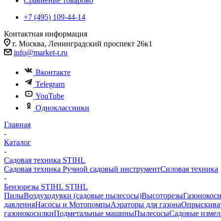
Сравнение товаров
0
+7 (495) 109-44-14
Контактная информация
г. Москва, Ленинградский проспект 26к1
info@market-t.ru
Вконтакте
Telegram
YouTube
Одноклассники
Главная
-
Каталог
-
Садовая техника STIHL
Садовая техника
Ручной садовый инструмент
Силовая техника
-
Бензорезы STIHL STIHL
Пилы
Воздуходувки (садовые пылесосы)
Высоторезы
Газонокос
давления
Насосы и Мотопомпы
Аэраторы для газона
Опрыскиват
газонокосилки
Подметальные машины
Пылесосы
Садовые измел