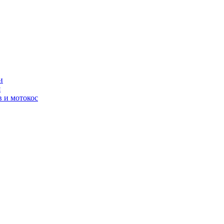
и
я
 и мотокос