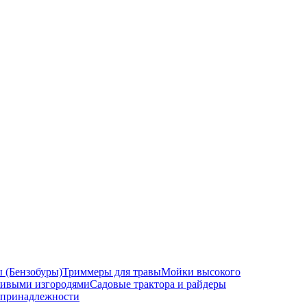
 (Бензобуры)
Триммеры для травы
Мойки высокого
 живыми изгородями
Садовые трактора и райдеры
 принадлежности