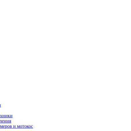
ы
ехники
ления
меров и мотокос