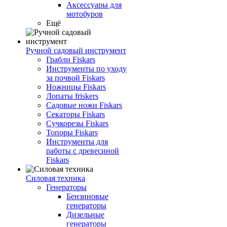
Аксессуары для
мотобуров
Ещё
Ручной садовый инструмент
Грабли Fiskars
Инструменты по уходу
за почвой Fiskars
Ножницы Fiskars
Лопаты friskers
Садовые ножи Fiskars
Секаторы Fiskars
Сучкорезы Fiskars
Топоры Fiskars
Инструменты для
работы с древесиной
Fiskars
Силовая техника
Генераторы
Бензиновые
генераторы
Дизельные
генераторы