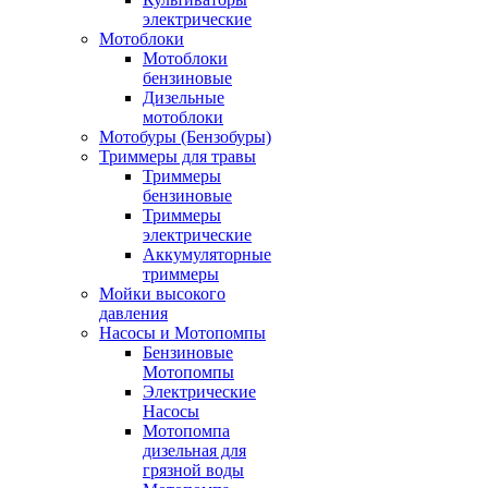
электрические
Мотоблоки
Мотоблоки
бензиновые
Дизельные
мотоблоки
Мотобуры (Бензобуры)
Триммеры для травы
Триммеры
бензиновые
Триммеры
электрические
Аккумуляторные
триммеры
Мойки высокого
давления
Насосы и Мотопомпы
Бензиновые
Мотопомпы
Электрические
Насосы
Мотопомпа
дизельная для
грязной воды