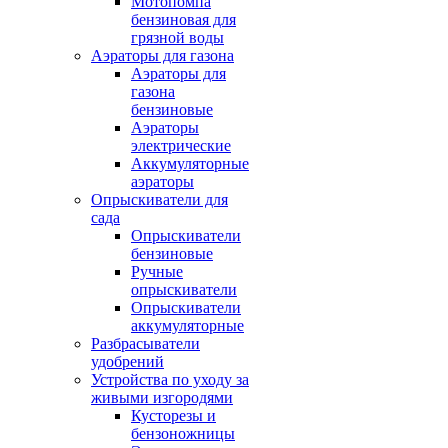
Мотопомпа
бензиновая для
грязной воды
Аэраторы для газона
Аэраторы для
газона
бензиновые
Аэраторы
электрические
Аккумуляторные
аэраторы
Опрыскиватели для
сада
Опрыскиватели
бензиновые
Ручные
опрыскиватели
Опрыскиватели
аккумуляторные
Разбрасыватели
удобрений
Устройства по уходу за
живыми изгородями
Кусторезы и
бензоножницы