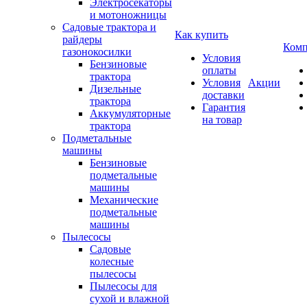
Электросекаторы
и мотоножницы
Садовые трактора и
Как купить
райдеры
Комп
газонокосилки
Условия
Бензиновые
оплаты
трактора
Условия
Акции
Дизельные
доставки
трактора
Гарантия
Аккумуляторные
на товар
трактора
Подметальные
машины
Бензиновые
подметальные
машины
Механические
подметальные
машины
Пылесосы
Садовые
колесные
пылесосы
Пылесосы для
сухой и влажной