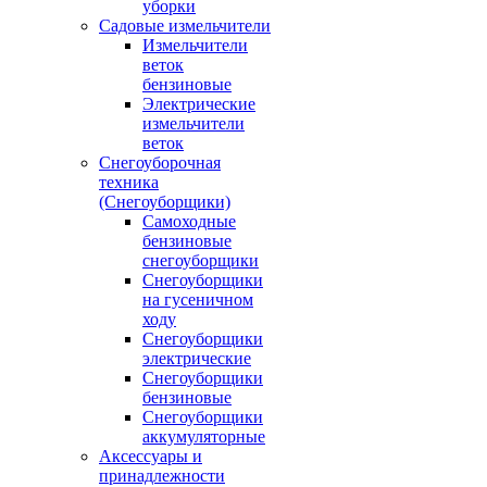
уборки
Садовые измельчители
Измельчители
веток
бензиновые
Электрические
измельчители
веток
Снегоуборочная
техника
(Снегоуборщики)
Самоходные
бензиновые
снегоуборщики
Снегоуборщики
на гусеничном
ходу
Снегоуборщики
электрические
Снегоуборщики
бензиновые
Снегоуборщики
аккумуляторные
Аксессуары и
принадлежности