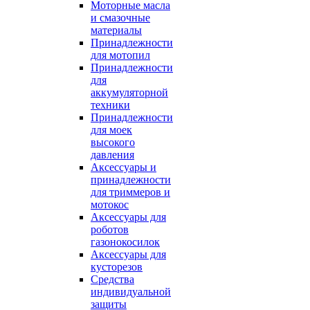
Моторные масла
и смазочные
материалы
Принадлежности
для мотопил
Принадлежности
для
аккумуляторной
техники
Принадлежности
для моек
высокого
давления
Аксессуары и
принадлежности
для триммеров и
мотокос
Аксессуары для
роботов
газонокосилок
Аксессуары для
кусторезов
Средства
индивидуальной
защиты