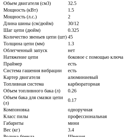
Обьем двигателя (см3)
32.5
Мощность (кВт)
1.5
Мощность (л.с.)
2
Длина шины (см/дюйм)
30/12
Шаг цепи (дюйм)
0.325
Количество звеньев цепи (шт)
45
Толщина цепи (мм)
1.3
Облегченный запуск
нет
Натяжение цепи
боковое с помощью ключа
Праймер
есть
Система гашения вибрации
есть
Картер двигателя
алюминиевый
Топливная система
карбюраторная
Объем топливного бака (л)
0.26
Объем бака для смазки цепи
0.17
(л)
Компоновка
одноручная
Класс пилы
профессиональная
Габариты
мини
Вес (кг)
3.4
Родина бренда
Швеция