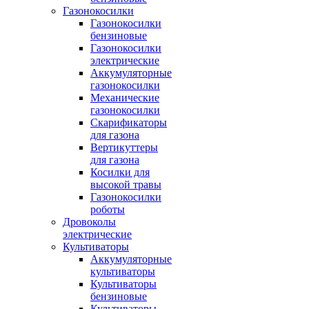
Газонокосилки
Газонокосилки
бензиновые
Газонокосилки
электрические
Аккумуляторные
газонокосилки
Механические
газонокосилки
Скарификаторы
для газона
Вертикуттеры
для газона
Косилки для
высокой травы
Газонокосилки
роботы
Дровоколы
электрические
Культиваторы
Аккумуляторные
культиваторы
Культиваторы
бензиновые
Культиваторы