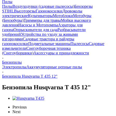
Пилы
Пилы
Воздуходувки (садовые пылесосы)
Бензорезы
STIHL
Высоторезы
Газонокосилки
Дровоколы
электрические
Культиваторы
Мотоблоки
Мотобуры
(Бензобуры)
Триммеры для травы
Мойки высокого
давления
Насосы и Мотопомпы
Аэраторы для
газона
Опрыскиватели для сада
Разбрасыватели
удобрений
Устройства по уходу за живыми
изгородями
Садовые трактора и райдеры
газонокосилки
Подметальные машины
Пылесосы
Садовые
измельчители
Снегоуборочная техника
(Снегоуборщики)
Аксессуары и принадлежности
-
Бензопилы
Электропилы
Аккумуляторные цепные пилы
-
Бензопила Husqvarna T 435 12"
Бензопила Husqvarna T 435 12"
Previous
Next