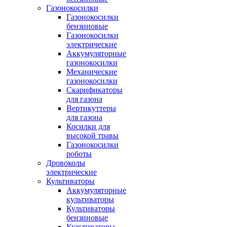
Газонокосилки
Газонокосилки
бензиновые
Газонокосилки
электрические
Аккумуляторные
газонокосилки
Механические
газонокосилки
Скарификаторы
для газона
Вертикуттеры
для газона
Косилки для
высокой травы
Газонокосилки
роботы
Дровоколы
электрические
Культиваторы
Аккумуляторные
культиваторы
Культиваторы
бензиновые
Культиваторы