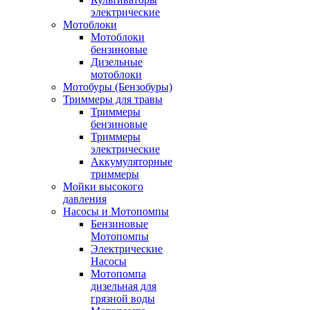
электрические
Мотоблоки
Мотоблоки
бензиновые
Дизельные
мотоблоки
Мотобуры (Бензобуры)
Триммеры для травы
Триммеры
бензиновые
Триммеры
электрические
Аккумуляторные
триммеры
Мойки высокого
давления
Насосы и Мотопомпы
Бензиновые
Мотопомпы
Электрические
Насосы
Мотопомпа
дизельная для
грязной воды