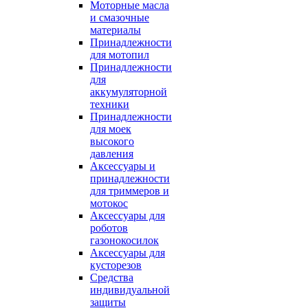
Моторные масла
и смазочные
материалы
Принадлежности
для мотопил
Принадлежности
для
аккумуляторной
техники
Принадлежности
для моек
высокого
давления
Аксессуары и
принадлежности
для триммеров и
мотокос
Аксессуары для
роботов
газонокосилок
Аксессуары для
кусторезов
Средства
индивидуальной
защиты