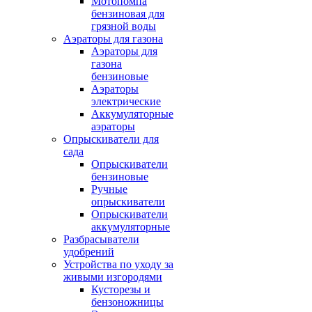
Мотопомпа
бензиновая для
грязной воды
Аэраторы для газона
Аэраторы для
газона
бензиновые
Аэраторы
электрические
Аккумуляторные
аэраторы
Опрыскиватели для
сада
Опрыскиватели
бензиновые
Ручные
опрыскиватели
Опрыскиватели
аккумуляторные
Разбрасыватели
удобрений
Устройства по уходу за
живыми изгородями
Кусторезы и
бензоножницы