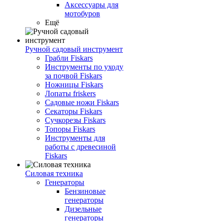
Аксессуары для
мотобуров
Ещё
Ручной садовый инструмент
Грабли Fiskars
Инструменты по уходу
за почвой Fiskars
Ножницы Fiskars
Лопаты friskers
Садовые ножи Fiskars
Секаторы Fiskars
Сучкорезы Fiskars
Топоры Fiskars
Инструменты для
работы с древесиной
Fiskars
Силовая техника
Генераторы
Бензиновые
генераторы
Дизельные
генераторы