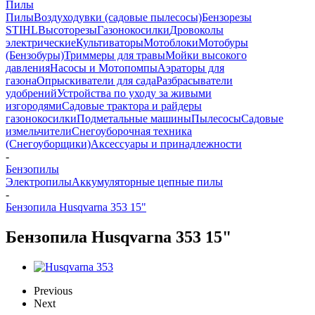
Пилы
Пилы
Воздуходувки (садовые пылесосы)
Бензорезы
STIHL
Высоторезы
Газонокосилки
Дровоколы
электрические
Культиваторы
Мотоблоки
Мотобуры
(Бензобуры)
Триммеры для травы
Мойки высокого
давления
Насосы и Мотопомпы
Аэраторы для
газона
Опрыскиватели для сада
Разбрасыватели
удобрений
Устройства по уходу за живыми
изгородями
Садовые трактора и райдеры
газонокосилки
Подметальные машины
Пылесосы
Садовые
измельчители
Снегоуборочная техника
(Снегоуборщики)
Аксессуары и принадлежности
-
Бензопилы
Электропилы
Аккумуляторные цепные пилы
-
Бензопила Husqvarna 353 15"
Бензопила Husqvarna 353 15"
Previous
Next