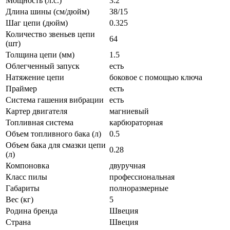
Мощность (л.с.)
3.2
Длина шины (см/дюйм)
38/15
Шаг цепи (дюйм)
0.325
Количество звеньев цепи
64
(шт)
Толщина цепи (мм)
1.5
Облегченный запуск
есть
Натяжение цепи
боковое с помощью ключа
Праймер
есть
Система гашения вибрации
есть
Картер двигателя
магниевый
Топливная система
карбюраторная
Объем топливного бака (л)
0.5
Объем бака для смазки цепи
0.28
(л)
Компоновка
двуручная
Класс пилы
профессиональная
Габариты
полноразмерные
Вес (кг)
5
Родина бренда
Швеция
Страна
Швеция