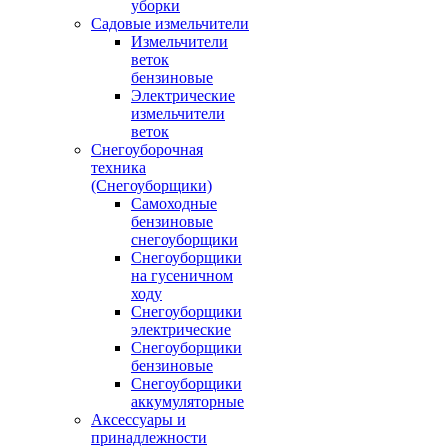
уборки
Садовые измельчители
Измельчители
веток
бензиновые
Электрические
измельчители
веток
Снегоуборочная
техника
(Снегоуборщики)
Самоходные
бензиновые
снегоуборщики
Снегоуборщики
на гусеничном
ходу
Снегоуборщики
электрические
Снегоуборщики
бензиновые
Снегоуборщики
аккумуляторные
Аксессуары и
принадлежности