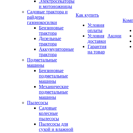
Электросекаторы
и мотоножницы
Садовые трактора и
Как купить
райдеры
Комп
газонокосилки
Условия
Бензиновые
оплаты
трактора
Условия
Акции
Дизельные
доставки
трактора
Гарантия
Аккумуляторные
на товар
трактора
Подметальные
машины
Бензиновые
подметальные
машины
Механические
подметальные
машины
Пылесосы
Садовые
колесные
пылесосы
Пылесосы для
сухой и влажной