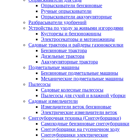
Опрыскиватели бензиновые
Ручные опрыскиватели
Опрыскиватели аккумуляторные
Разбрасыватели удобрений
Устройства по уходу за живыми изгородями
Кусторезы и бензоножницы
Электросекаторы и мотоножницы
Садовые трактора и райдеры газонокосилки
Бензиновые трактора
Дизельные трактора
Аккумуляторные трактора
Подметальные машины
Бензиновые подметальные машины
Механические подметальные машины
Пылесосы
Садовые колесные пылесосы
Пылесосы для сухой и влажной уборки
Садовые измельчители
Измельчители веток бензиновые
Электрические измельчители веток
Снегоуборочная техника (Снегоуборщики)
Самоходные бензиновые снегоуборщики
Снегоуборщики на гусеничном ходу
Снегоуборщики электрические