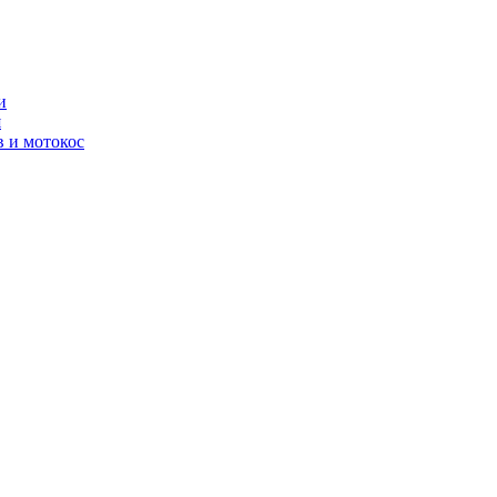
и
я
 и мотокос