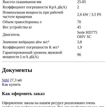
Высота скашивания мм
25-85
Коэффициент погрешности KpA дБ(A)
2
Номинальная мощность при рабочей
2,6 kW / 3,5 PS
частоте вращения
Объем травосборника л
70
Вес устройства кг
45
Serie HD775
Двигатель
OHV SC
Значение вибрации ahw м/с²
3,8
Коэффициент погрешности K м/с²
1,9
Гарантированный уровень звуковой
96
мощности LwA дБ(A)
Документы
Stihl
27,3 мб
Как купить
Как оформить заказ
Оформление заказа на нашем ресурсе реализовано очень