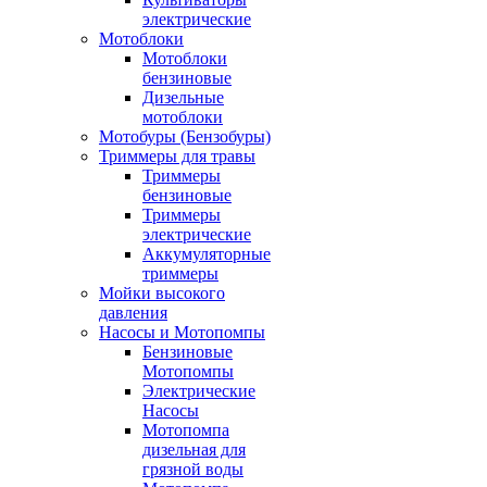
электрические
Мотоблоки
Мотоблоки
бензиновые
Дизельные
мотоблоки
Мотобуры (Бензобуры)
Триммеры для травы
Триммеры
бензиновые
Триммеры
электрические
Аккумуляторные
триммеры
Мойки высокого
давления
Насосы и Мотопомпы
Бензиновые
Мотопомпы
Электрические
Насосы
Мотопомпа
дизельная для
грязной воды