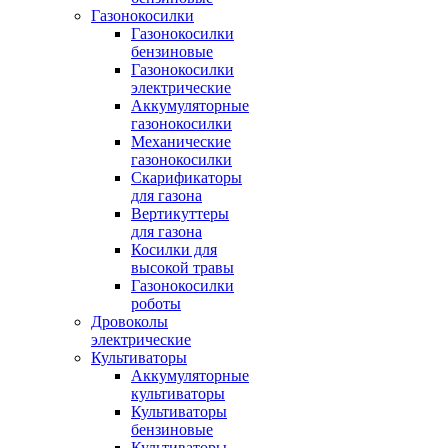
Газонокосилки
Газонокосилки
бензиновые
Газонокосилки
электрические
Аккумуляторные
газонокосилки
Механические
газонокосилки
Скарификаторы
для газона
Вертикуттеры
для газона
Косилки для
высокой травы
Газонокосилки
роботы
Дровоколы
электрические
Культиваторы
Аккумуляторные
культиваторы
Культиваторы
бензиновые
Культиваторы