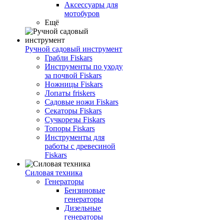
Аксессуары для
мотобуров
Ещё
Ручной садовый инструмент
Грабли Fiskars
Инструменты по уходу
за почвой Fiskars
Ножницы Fiskars
Лопаты friskers
Садовые ножи Fiskars
Секаторы Fiskars
Сучкорезы Fiskars
Топоры Fiskars
Инструменты для
работы с древесиной
Fiskars
Силовая техника
Генераторы
Бензиновые
генераторы
Дизельные
генераторы