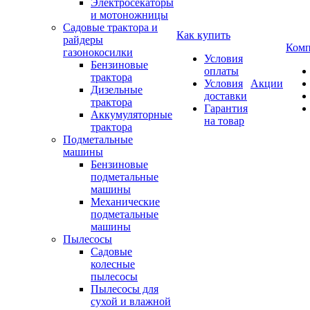
Электросекаторы
и мотоножницы
Садовые трактора и
Как купить
райдеры
Комп
газонокосилки
Условия
Бензиновые
оплаты
трактора
Условия
Акции
Дизельные
доставки
трактора
Гарантия
Аккумуляторные
на товар
трактора
Подметальные
машины
Бензиновые
подметальные
машины
Механические
подметальные
машины
Пылесосы
Садовые
колесные
пылесосы
Пылесосы для
сухой и влажной