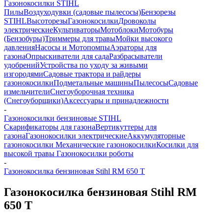
Газонокосилки STIHL
Пилы
Воздуходувки (садовые пылесосы)
Бензорезы
STIHL
Высоторезы
Газонокосилки
Дровоколы
электрические
Культиваторы
Мотоблоки
Мотобуры
(Бензобуры)
Триммеры для травы
Мойки высокого
давления
Насосы и Мотопомпы
Аэраторы для
газона
Опрыскиватели для сада
Разбрасыватели
удобрений
Устройства по уходу за живыми
изгородями
Садовые трактора и райдеры
газонокосилки
Подметальные машины
Пылесосы
Садовые
измельчители
Снегоуборочная техника
(Снегоуборщики)
Аксессуары и принадлежности
-
Газонокосилки бензиновые STIHL
Скарификаторы для газона
Вертикуттеры для
газона
Газонокосилки электрические
Аккумуляторные
газонокосилки
Механические газонокосилки
Косилки для
высокой травы
Газонокосилки роботы
-
Газонокосилка бензиновая Stihl RM 650 T
Газонокосилка бензиновая Stihl RM
650 T