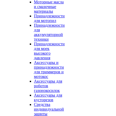
Моторные масла
и смазочные
материалы
Принадлежности
для мотопил
Принадлежности
для
аккумуляторной
техники
Принадлежности
для моек
высокого
давления
Аксессуары и
принадлежности
для триммеров и
мотокос
Аксессуары для
роботов
газонокосилок
Аксессуары для
кусторезов
Средства
индивидуальной
защиты