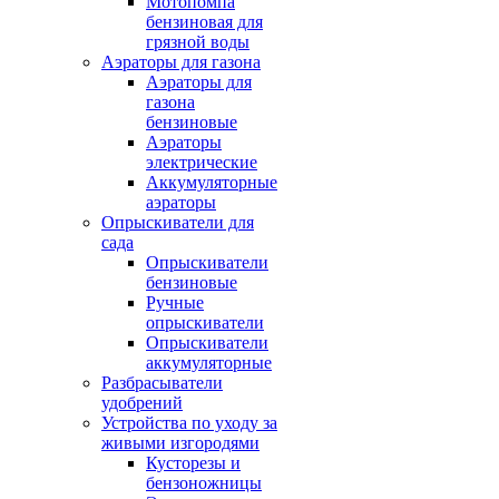
Мотопомпа
бензиновая для
грязной воды
Аэраторы для газона
Аэраторы для
газона
бензиновые
Аэраторы
электрические
Аккумуляторные
аэраторы
Опрыскиватели для
сада
Опрыскиватели
бензиновые
Ручные
опрыскиватели
Опрыскиватели
аккумуляторные
Разбрасыватели
удобрений
Устройства по уходу за
живыми изгородями
Кусторезы и
бензоножницы