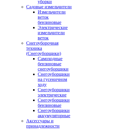
уборки
Садовые измельчители
Измельчители
веток
бензиновые
Электрические
измельчители
веток
Снегоуборочная
техника
(Снегоуборщики)
Самоходные
бензиновые
снегоуборщики
Снегоуборщики
на гусеничном
ходу
Снегоуборщики
электрические
Снегоуборщики
бензиновые
Снегоуборщики
аккумуляторные
Аксессуары и
принадлежности