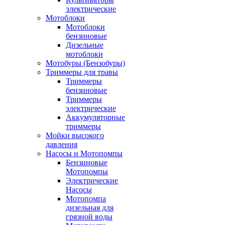
электрические
Мотоблоки
Мотоблоки
бензиновые
Дизельные
мотоблоки
Мотобуры (Бензобуры)
Триммеры для травы
Триммеры
бензиновые
Триммеры
электрические
Аккумуляторные
триммеры
Мойки высокого
давления
Насосы и Мотопомпы
Бензиновые
Мотопомпы
Электрические
Насосы
Мотопомпа
дизельная для
грязной воды