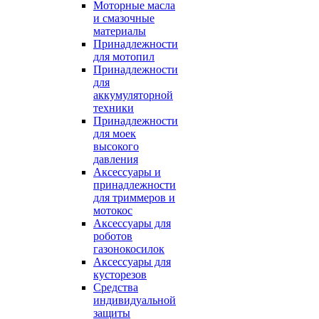
Моторные масла
и смазочные
материалы
Принадлежности
для мотопил
Принадлежности
для
аккумуляторной
техники
Принадлежности
для моек
высокого
давления
Аксессуары и
принадлежности
для триммеров и
мотокос
Аксессуары для
роботов
газонокосилок
Аксессуары для
кусторезов
Средства
индивидуальной
защиты