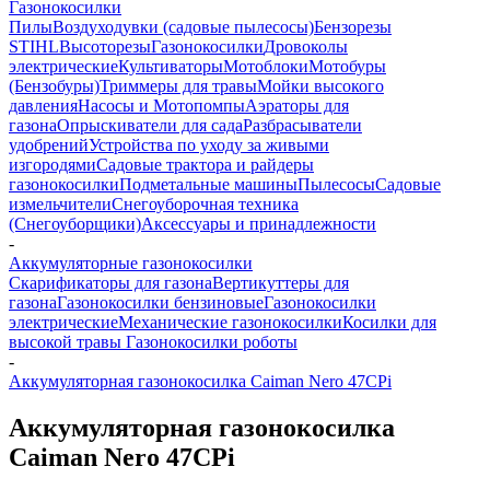
Газонокосилки
Пилы
Воздуходувки (садовые пылесосы)
Бензорезы
STIHL
Высоторезы
Газонокосилки
Дровоколы
электрические
Культиваторы
Мотоблоки
Мотобуры
(Бензобуры)
Триммеры для травы
Мойки высокого
давления
Насосы и Мотопомпы
Аэраторы для
газона
Опрыскиватели для сада
Разбрасыватели
удобрений
Устройства по уходу за живыми
изгородями
Садовые трактора и райдеры
газонокосилки
Подметальные машины
Пылесосы
Садовые
измельчители
Снегоуборочная техника
(Снегоуборщики)
Аксессуары и принадлежности
-
Аккумуляторные газонокосилки
Скарификаторы для газона
Вертикуттеры для
газона
Газонокосилки бензиновые
Газонокосилки
электрические
Механические газонокосилки
Косилки для
высокой травы
Газонокосилки роботы
-
Аккумуляторная газонокосилка Caiman Nero 47CPi
Аккумуляторная газонокосилка
Caiman Nero 47CPi