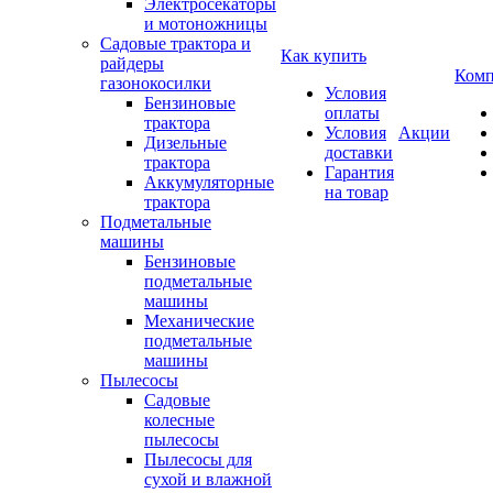
Электросекаторы
и мотоножницы
Садовые трактора и
Как купить
райдеры
Комп
газонокосилки
Условия
Бензиновые
оплаты
трактора
Условия
Акции
Дизельные
доставки
трактора
Гарантия
Аккумуляторные
на товар
трактора
Подметальные
машины
Бензиновые
подметальные
машины
Механические
подметальные
машины
Пылесосы
Садовые
колесные
пылесосы
Пылесосы для
сухой и влажной