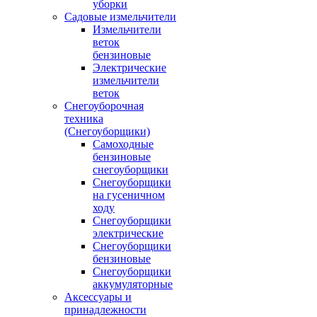
уборки
Садовые измельчители
Измельчители
веток
бензиновые
Электрические
измельчители
веток
Снегоуборочная
техника
(Снегоуборщики)
Самоходные
бензиновые
снегоуборщики
Снегоуборщики
на гусеничном
ходу
Снегоуборщики
электрические
Снегоуборщики
бензиновые
Снегоуборщики
аккумуляторные
Аксессуары и
принадлежности