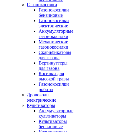
Газонокосилки
Газонокосилки
бензиновые
Газонокосилки
электрические
Аккумуляторные
газонокосилки
Механические
газонокосилки
Скарификаторы
для газона
Вертикуттеры
для газона
Косилки для
высокой травы
Газонокосилки
роботы
Дровоколы
электрические
Культиваторы
Аккумуляторные
культиваторы
Культиваторы
бензиновые
Культиваторы