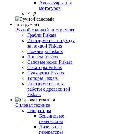
Аксессуары для
мотобуров
Ещё
Ручной садовый инструмент
Грабли Fiskars
Инструменты по уходу
за почвой Fiskars
Ножницы Fiskars
Лопаты friskers
Садовые ножи Fiskars
Секаторы Fiskars
Сучкорезы Fiskars
Топоры Fiskars
Инструменты для
работы с древесиной
Fiskars
Силовая техника
Генераторы
Бензиновые
генераторы
Дизельные
генераторы