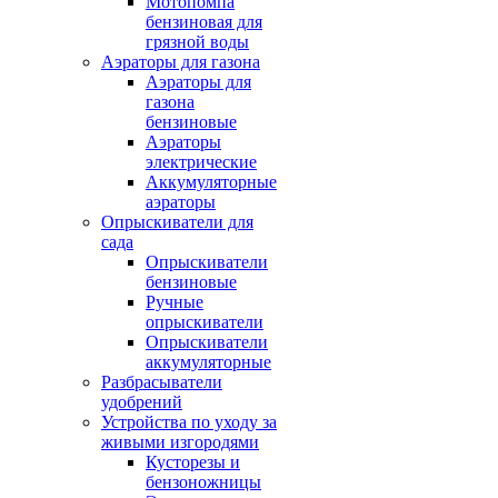
Мотопомпа
бензиновая для
грязной воды
Аэраторы для газона
Аэраторы для
газона
бензиновые
Аэраторы
электрические
Аккумуляторные
аэраторы
Опрыскиватели для
сада
Опрыскиватели
бензиновые
Ручные
опрыскиватели
Опрыскиватели
аккумуляторные
Разбрасыватели
удобрений
Устройства по уходу за
живыми изгородями
Кусторезы и
бензоножницы